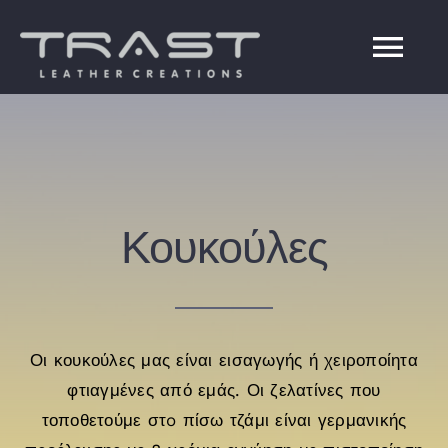
Skip
to
Tog
content
Navi
ΑΡΧΙΚΗ
ΥΠΗΡΕΣΙΕΣ
Κουκούλες
Η ΕΤΑΙΡΕΙΑ
ΕΠΙΚΟΙΝΩΝΙΑ
Οι κουκούλες μας είναι εισαγωγής ή χειροποίητα
φτιαγμένες από εμάς. Οι ζελατίνες που
Ελληνικά
τοποθετούμε στo πίσω τζάμι είναι γερμανικής