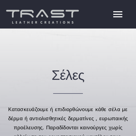
Skip
to
Tog
content
Navi
ΑΡΧΙΚΗ
ΥΠΗΡΕΣΙΕΣ
Σέλες
Η ΕΤΑΙΡΕΙΑ
ΕΠΙΚΟΙΝΩΝΙΑ
Κατασκευάζουμε ή επιδιορθώνουμε κάθε σέλα με
δέρμα ή αντιολισθητικές δερματίνες , ευρωπαικής
Ελληνικά
προέλευσης. Παραδίδονται καινούργες χωρίς